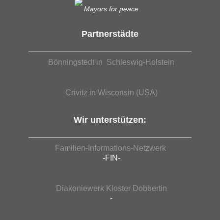
Mayors for peace
Partnerstädte
Bönningstedt in Schleswig-Holstein
Crivitz in Wisconsin (USA)
Wir unterstützen:
Familien-Informations-Netzwerk
-FIN-
Diakoniewerk Kloster Dobbertin
-