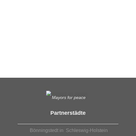
Ergänzende Unabhängige Teilhabe-Beratung
Was das bedeutet, erfahren Sie hier.
EUTB®– Ergänzende Unabhängige Teilhabe-Beratung
Mayors for peace
Partnerstädte
Bönningstedt in Schleswig-Holstein