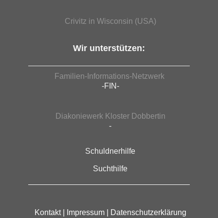
Crivitz in Wisconsin (USA)
Wir unterstützen:
Familien-Informations-Netzwerk
-FIN-
Diakoniewerk Kloster Dobbertin
-
Schuldnerhilfe
Suchthilfe
Kontakt
|
Impressum
|
Datenschutzerklärung