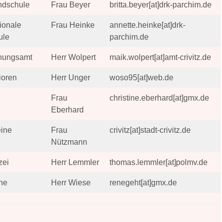
ndschule
Frau Beyer
britta.beyer[at]drk-parchim.de
ionale
Frau Heinke
annette.heinke[at]drk-
ule
parchim.de
nungsamt
Herr Wolpert
maik.wolpert[at]amt-crivitz.de
ioren
Herr Unger
woso95[at]web.de
Frau
christine.eberhard[at]gmx.de
Eberhard
eine
Frau
crivitz[at]stadt-crivitz.de
Nützmann
zei
Herr Lemmler
thomas.lemmler[at]polmv.de
he
Herr Wiese
renegeht[at]gmx.de