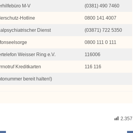
rhilfebüro M-V
(0381) 490 7460
erschutz-Hotline
0800 141 4007
alpsychiatrischer Dienst
(03871) 722 5350
fonseelsorge
0800 111 0 111
rtelefon Weisser Ring e.V.
116006
rnotruf Kreditkarten
116 116
tonummer bereit halten!)
2.357