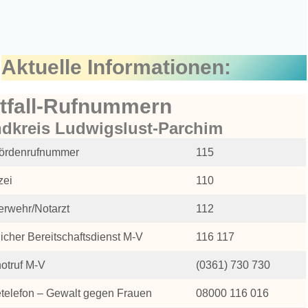
Aktuelle Informationen:
tfall-Rufnummern
dkreis Ludwigslust-Parchim
ördenrufnummer
115
zei
110
erwehr/Notarzt
112
licher Bereitschaftsdienst M-V
116 117
notruf M-V
(0361) 730 730
etelefon – Gewalt gegen Frauen
08000 116 016