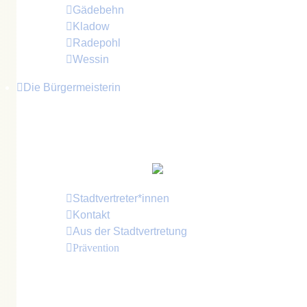
Gädebehn
Kladow
Radepohl
Wessin
Die Bürgermeisterin
Im Juni 2024 wurde
Britta Brusch-Gamm
(CWG - Crivitzer Wählergemeinschaft) erneut
als Bürgermeisterin der Stadt Crivitz gewählt.
Stadtvertreter*innen
Kontakt
Aus der Stadtvertretung
Prävention
Bürgermeister für den Frieden