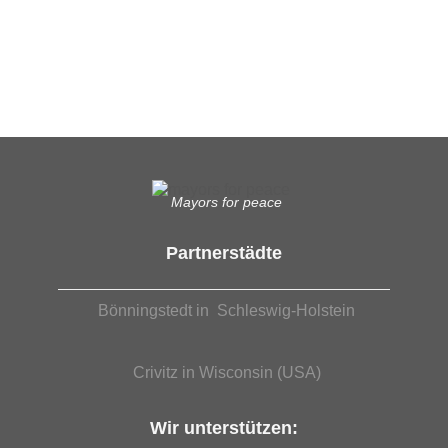
Was das bedeutet, erfahren Sie hier.
EUTB®– Ergänzende Unabhängige Teilhabe-Beratung
Mayors for peace
Partnerstädte
Bönningstedt in Schleswig-Holstein
Crivitz in Wisconsin (USA)
Wir unterstützen: