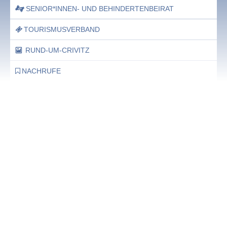
SENIOR*INNEN- UND BEHINDERTENBEIRAT
TOURISMUSVERBAND
RUND-UM-CRIVITZ
NACHRUFE
Bürgerhaus
Feste Termine / Öffnungszeiten
Ergänzende Unabhängige Teilhabe-Beratung