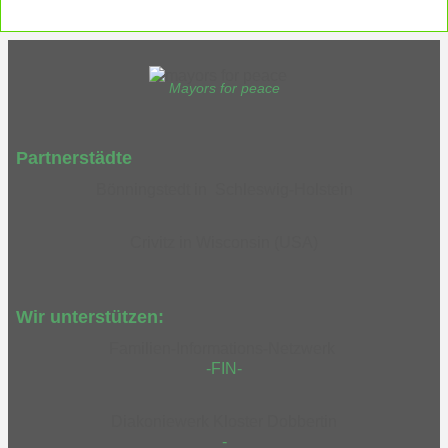
Mayors for peace
Partnerstädte
Bönningstedt in Schleswig-Holstein
Crivitz in Wisconsin (USA)
Wir unterstützen:
Familien-Informations-Netzwerk
-FIN-
Diakoniewerk Kloster Dobbertin
-