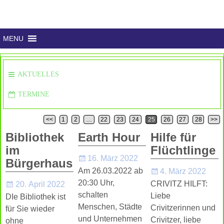
MENU
AKTUELLES
TERMINE
<<
1
2
…
22
23
24
25
26
27
28
>>
Artikelnavigation
Bibliothek
Earth Hour
Hilfe für
im
Flüchtlinge
16. März 2022
Bürgerhaus
Am 26.03.2022 ab
4. März 2022
20:30 Uhr,
CRIVITZ HILFT:
20. April 2022
schalten
Liebe
DIe Bibliothek ist
Menschen, Städte
Crivitzerinnen und
für Sie wieder
und Unternehmen
Crivitzer, liebe
ohne