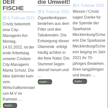
DER
die Umwelt!
4. Februar 2022
FISCHE
Wessin / Crivitz
8. Februar 2022
sagen Danke für
Zigarettenkippen
8. Februar 2022
die Spende der
bestehen aus dem
Crivitz bekommt
Sparkasse
Filter und den
eine City-
Mecklenburg/Schw
Tabakresten. Die
Managerin Am
erin Die Sparkasse
Entsorgung dieser
Montag,
Mecklenburg/Schw
Überreste erfolgt
14.02.2022, ist der
erin beging im Jahr
häufig achtlos in
erste Arbeitstag
2021 ihr 70-
die freie Natur. Die
unserer Crivitzer
jähriges Bestehen.
Stummel liegen
City-Managerin
Ihren langjährigen
überall herum und
Marita Schulz. Die
und treuen
…
…
Idee dahinter kam
mehr…
vom
mehr…
Wirtschaftsminister
ium M-V im
Rahmen
…
mehr…