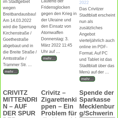
Läutend der
im Stadtgebiet
2022
Fridensglocken
wegen
Das Crivitzer
gegen den Krieg in
Breitbandausbau!
Stadtblatt erscheint
der Ukraine und
Am 14.03.2022
nun als
den Einsatz von
wird die Sperrung
zusätzliches
Atomwaffen
Kirchenstraße /
Angebot
Donnerstag: 3.
Goethestraße
vierteljährlich auch
März 2022 11:45
abgebaut und in
online im PDF-
Uhr auf
…
die Breite Straße /
Format. Auf PC
Amtsstraße /
mehr…
und Tablet ist das
Trammer Str.
…
Stadtblatt über das
mehr…
Menü auf der
…
mehr…
CRIVITZ
Crivitz –
Spende der
MITTENDRI
Zigarettenki
Sparkasse
N – AUF
ppen – Ein
Mecklenbur
DER SPUR
Problem für
g/Schwerin