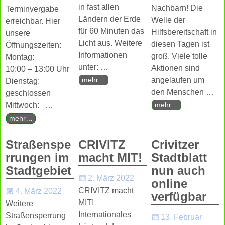
in fast allen
Nachbarn! Die
Terminvergabe
Ländern der Erde
Welle der
erreichbar. Hier
für 60 Minuten das
Hilfsbereitschaft in
unsere
Licht aus. Weitere
diesen Tagen ist
Öffnungszeiten:
Informationen
groß. Viele tolle
Montag:
unter:
…
Aktionen sind
10:00 – 13:00 Uhr
angelaufen um
mehr…
Dienstag:
den Menschen
…
geschlossen
Mittwoch:
…
mehr…
mehr…
Straßenspe
CRIVITZ
Crivitzer
rrungen im
macht MIT!
Stadtblatt
Stadtgebiet
nun auch
2. März 2022
online
CRIVITZ macht
4. März 2022
verfügbar
MIT!
Weitere
Internationales
Straßensperrung
13. Februar