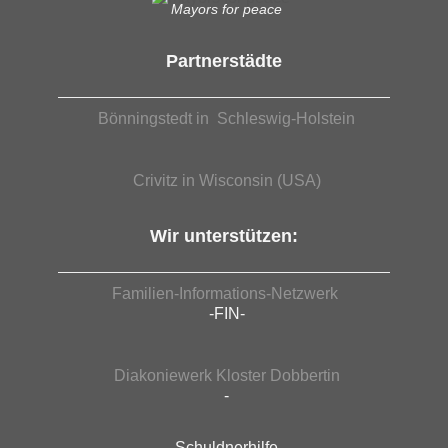
Mayors for peace
Partnerstädte
Bönningstedt in Schleswig-Holstein
Crivitz in Wisconsin (USA)
Wir unterstützen:
Familien-Informations-Netzwerk
-FIN-
Diakoniewerk Kloster Dobbertin
-
Schuldnerhilfe