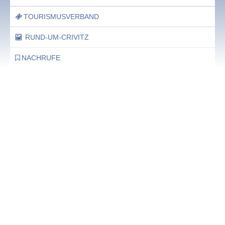
TOURISMUSVERBAND
RUND-UM-CRIVITZ
NACHRUFE
Bürgerhaus
Feste Termine / Öffnungszeiten
Ergänzende Unabhängige Teilhabe-Beratung