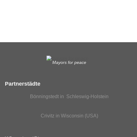
Was das bedeutet, erfahren Sie hier.
EUTB®– Ergänzende Unabhängige Teilhabe-Beratung
Mayors for peace
Partnerstädte
Bönningstedt in Schleswig-Holstein
Crivitz in Wisconsin (USA)