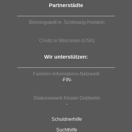
Partnerstädte
Bönningstedt in Schleswig-Holstein
Crivitz in Wisconsin (USA)
Wir unterstützen:
Familien-Informations-Netzwerk
-FIN-
Diakoniewerk Kloster Dobbertin
-
Schuldnerhilfe
Suchthilfe