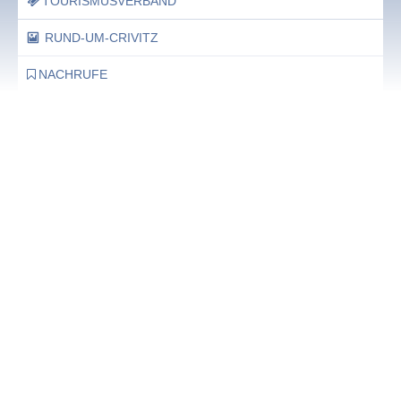
TOURISMUSVERBAND
RUND-UM-CRIVITZ
NACHRUFE
Bürgerhaus
Feste Termine / Öffnungszeiten
Ergänzende Unabhängige Teilhabe-Beratung
Was das bedeutet, erfahren Sie hier.