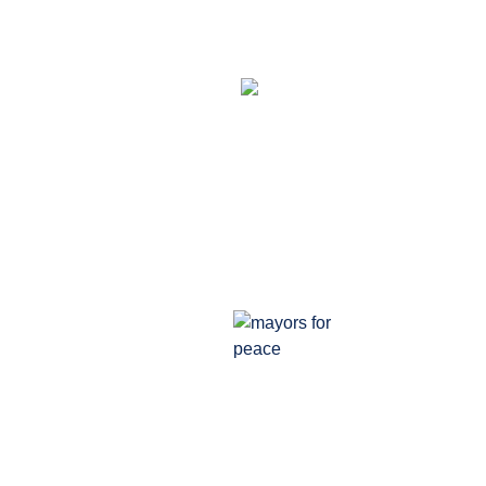
 Crivitzer Wählergemeinschaft) erneut als Bürgermeisterin der 
mayors for
peace