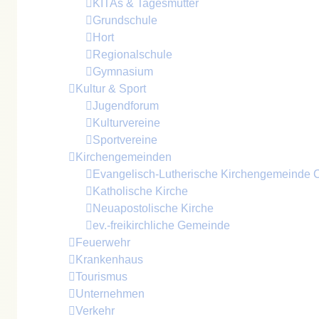
KITAs & Tagesmütter
Grundschule
Hort
Regionalschule
Gymnasium
Kultur & Sport
Jugendforum
Kulturvereine
Sportvereine
Kirchengemeinden
Evangelisch-Lutherische Kirchengemeinde Cr
Katholische Kirche
Neuapostolische Kirche
ev.-freikirchliche Gemeinde
Feuerwehr
Krankenhaus
Tourismus
Unternehmen
Verkehr