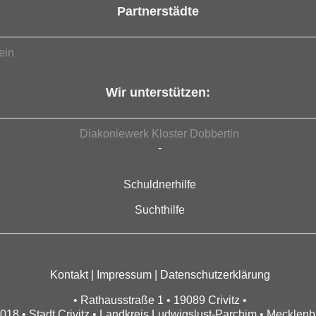
Partnerstädte
ein
Wir unterstützen:
Diakoniewerk Kloster Dobbertin
-
Schuldnerhilfe
Suchthilfe
Kontakt
|
Impressum
|
Datenschutzerklärung
• Rathausstraße 1 • 19089 Crivitz •
018 • Stadt Crivitz • Landkreis Ludwigslust-Parchim • Meckle