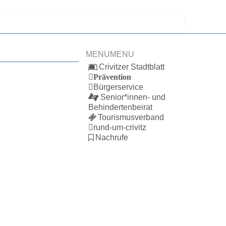
MENU
MENU
Crivitzer Stadtblatt
Prävention
Bürgerservice
Senior*innen- und
Behindertenbeirat
Tourismusverband
rund-um-crivitz
Nachrufe
Bürgerhaus
Feste Termine / Öffnungszeiten