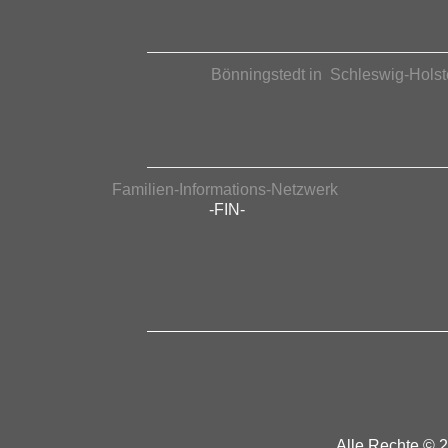
Bönningstedt in Schleswig-Holst
Familien-Informations-Netzwerk
-FIN-
Alle Rechte © 2