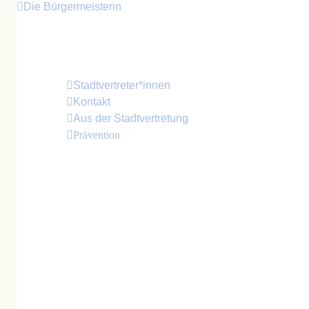
Die Bürgermeisterin
Im Juni 2024 wurde
Britta Brusch-Gamm
(CWG -
Stadtvertreter*innen
Kontakt
Aus der Stadtvertretung
Prävention
Bürgermeister für den Frieden