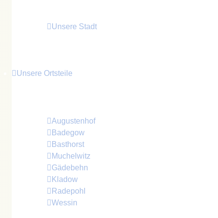
Unsere Stadt
Unsere Ortsteile
Die Ortsteile der Stadt Crivitz kurz vorgestellt
Augustenhof
Badegow
Basthorst
Muchelwitz
Gädebehn
Kladow
Radepohl
Wessin