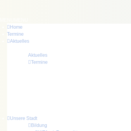
MENU
MENU
Home
Termine
Aktuelles
Immer informiert sein...
Aktuelles
Termine
Neuigkeiten, Informationen und Bekanntmachungen
Veranstaltungen, Termine, feststehende Termine in
Unsere Stadt
Bildung