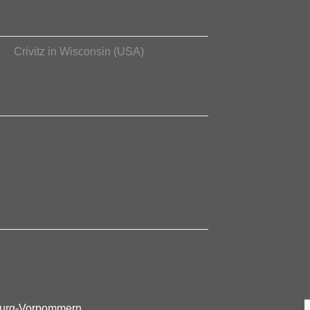
Crivitz in Wisconsin (USA)
nburg-Vorpommern