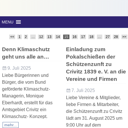
MENU
<<
1
2
…
12
13
14
15
16
17
18
…
27
28
>>
Artikelnavigation
Denn Klimaschutz
Einladung zum
geht uns alle an…
Pokalschießen der
Schützenzunft zu
9. Juli 2025
Crivitz 1839 e. V. an die
Liebe Bürgerinnen und
Vereine und Firmen
Bürger, die vom Bund
geförderte Klimaschutz-
7. Juli 2025
Managerin, Monique
Liebe Vereine & Mitglieder,
Eberhardt, erstellt für das
liebe Firmen & Mitarbeiter,
Amtsgebiet Crivitz ein
die Schützenzunft zu Crivitz
Klimaschutz- Konzept.
lädt am 31. August 2025 um
9:00 Uhr auf dem
mehr...