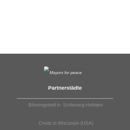
Ergänzende Unabhängige Teilhabe-Beratung
Was das bedeutet, erfahren Sie hier.
EUTB®– Ergänzende Unabhängige Teilhabe-Beratung
Mayors for peace
Partnerstädte
Bönningstedt in Schleswig-Holstein
Crivitz in Wisconsin (USA)