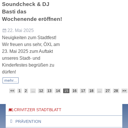
Soundcheck & DJ
Basti das
Wochenende eröffnen!
22. Mai 2025
Neuigkeiten zum Stadtfest!
Wir freuen uns sehr, ÖXL am
23. Mai 2025 zum Auftakt
unseres Stadt- und
Kinderfestes begrüßen zu
dürfen!
mehr...
<<
1
2
…
12
13
14
15
16
17
18
…
27
28
>>
Artikelnavigation
CRIVITZER STADTBLATT
PRÄVENTION