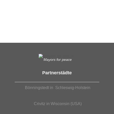
Ergänzende Unabhängige Teilhabe-Beratung
Was das bedeutet, erfahren Sie hier.
EUTB®– Ergänzende Unabhängige Teilhabe-Beratung
Mayors for peace
Partnerstädte
Bönningstedt in Schleswig-Holstein
Crivitz in Wisconsin (USA)