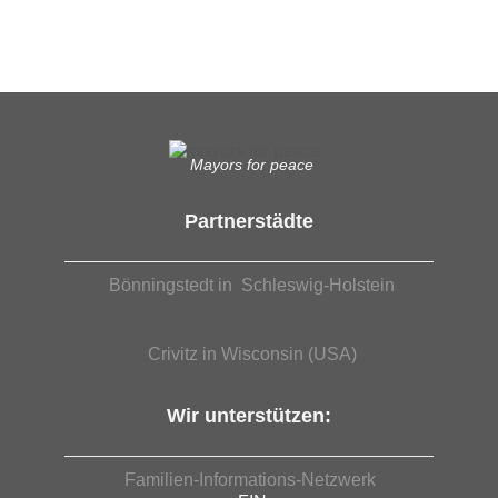
EUTB®– Ergänzende Unabhängige Teilhabe-Beratung
Mayors for peace
Partnerstädte
Bönningstedt in Schleswig-Holstein
Crivitz in Wisconsin (USA)
Wir unterstützen:
Familien-Informations-Netzwerk