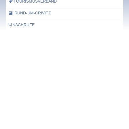
TOURISMUSVERBAND
RUND-UM-CRIVITZ
NACHRUFE
Bürgerhaus
Feste Termine / Öffnungszeiten
Ergänzende Unabhängige Teilhabe-Beratung
Was das bedeutet, erfahren Sie hier.