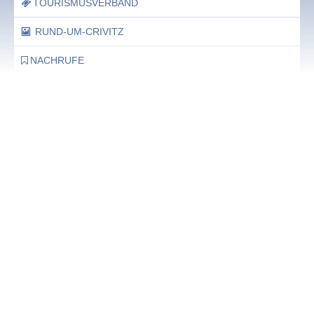
TOURISMUSVERBAND
RUND-UM-CRIVITZ
NACHRUFE
Bürgerhaus
Feste Termine / Öffnungszeiten
Ergänzende Unabhängige Teilhabe-Beratung
Was das bedeutet, erfahren Sie hier.