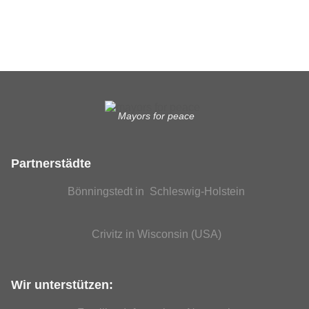
EUTB®– Ergänzende Unabhängige Teilhabe-Beratung
Mayors for peace
Partnerstädte
Bönningstedt in Schleswig-Holstein
Crivitz in Wisconsin (USA)
Wir unterstützen: