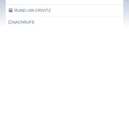
RUND-UM-CRIVITZ
NACHRUFE
Bürgerhaus
Feste Termine / Öffnungszeiten
Ergänzende Unabhängige Teilhabe-Beratung
Was das bedeutet, erfahren Sie hier.