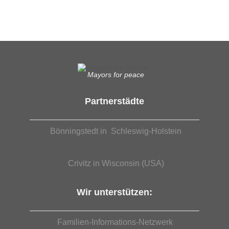
EUTB®– Ergänzende Unabhängige Teilhabe-Beratung
Mayors for peace
Partnerstädte
Bönningstedt in Schleswig-Holstein
Crivitz in Wisconsin (USA)
Wir unterstützen:
Familien-Informations-Netzwerk