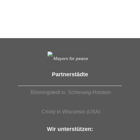
Was das bedeutet, erfahren Sie hier.
EUTB®– Ergänzende Unabhängige Teilhabe-Beratung
Mayors for peace
Partnerstädte
Bönningstedt in Schleswig-Holstein
Crivitz in Wisconsin (USA)
Wir unterstützen: