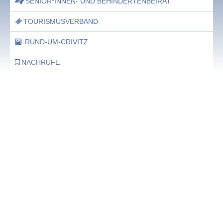
SENIOR*INNEN- UND BEHINDERTENBEIRAT
TOURISMUSVERBAND
RUND-UM-CRIVITZ
NACHRUFE
Bürgerhaus
Feste Termine / Öffnungszeiten
Ergänzende Unabhängige Teilhabe-Beratung