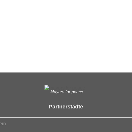
Mayors for peace
Partnerstädte
ein