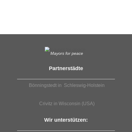
Was das bedeutet, erfahren Sie hier.
EUTB®– Ergänzende Unabhängige Teilhabe-Beratung
Mayors for peace
Partnerstädte
Bönningstedt in Schleswig-Holstein
Crivitz in Wisconsin (USA)
Wir unterstützen: