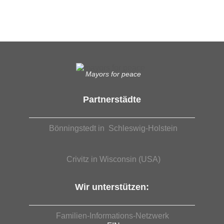
EUTB®– Ergänzende Unabhängige Teilhabe-Beratung
Mayors for peace
Partnerstädte
Bönningstedt in Schleswig-Holstein
Crivitz in Wisconsin (USA)
Wir unterstützen:
Familien-Informations-Netzwerk