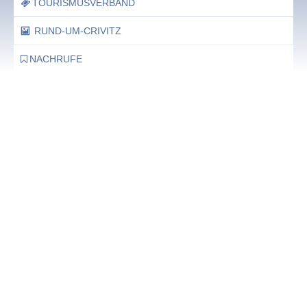
TOURISMUSVERBAND
RUND-UM-CRIVITZ
NACHRUFE
Bürgerhaus
Feste Termine / Öffnungszeiten
Ergänzende Unabhängige Teilhabe-Beratung
Was das bedeutet, erfahren Sie hier.