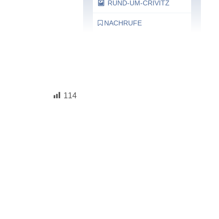
RUND-UM-CRIVITZ
NACHRUFE
Bürgerhaus
Feste Termine / Öffnungszeiten
114
Ergänzende Unabhängige
Teilhabe-Beratung
Was das bedeutet, erfahren Sie
hier.