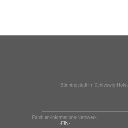
Bönningstedt in Schleswig-Holst
Familien-Informations-Netzwerk
-FIN-