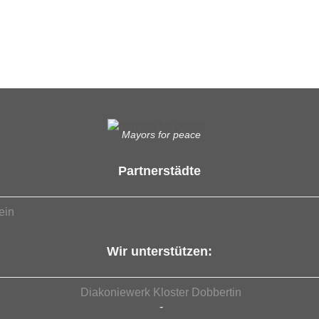
Mayors for peace
Partnerstädte
ein
Wir unterstützen:
Diakoniewerk Kloster Dobbertin
-