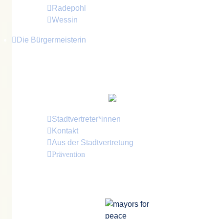
Radepohl
Wessin
Die Bürgermeisterin
Im Juni 2024 wurde
Britta Brusch-Gamm
(CWG - Crivitzer Wählergemeinschaft) erneut
als Bürgermeisterin der Stadt Crivitz gewählt.
Stadtvertreter*innen
Kontakt
Aus der Stadtvertretung
Prävention
Bürgermeister für den Frieden