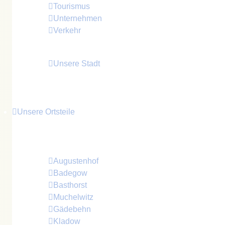
Tourismus
Unternehmen
Verkehr
Unsere Stadt
Unsere Ortsteile
Die Ortsteile der Stadt Crivitz kurz vorgestellt
Augustenhof
Badegow
Basthorst
Muchelwitz
Gädebehn
Kladow