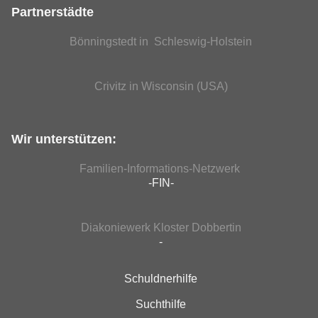
Partnerstädte
Bönningstedt in Schleswig-Holstein
Crivitz in Wisconsin (USA)
Wir unterstützen:
Familien-Informations-Netzwerk
-FIN-
Diakoniewerk Kloster Dobbertin
-
Schuldnerhilfe
Suchthilfe