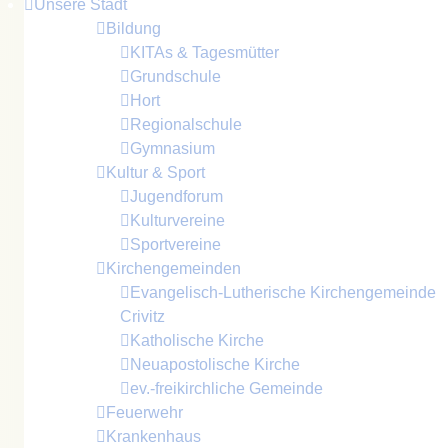
Unsere Stadt
Bildung
KITAs & Tagesmütter
Grundschule
Hort
Regionalschule
Gymnasium
Kultur & Sport
Jugendforum
Kulturvereine
Sportvereine
Kirchengemeinden
Evangelisch-Lutherische Kirchengemeinde
Crivitz
Katholische Kirche
Neuapostolische Kirche
ev.-freikirchliche Gemeinde
Feuerwehr
Krankenhaus