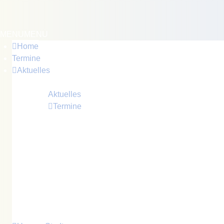
MENU
MENU
Home
Termine
Aktuelles
Immer informiert sein...
Aktuelles
Termine
Neuigkeiten, Informationen und
Bekanntmachungen der Stadt Crivitz
Veranstaltungen, Termine, feststehende Termine
in Crivitz und unseren Ortsteilen