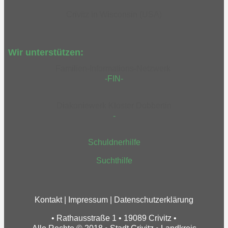
Crivitz in Wisconsin (USA)
Wir unterstützen:
Familien-Informations-Netzwerk
-FIN-
Diakoniewerk Kloster Dobbertin
-
Schuldnerhilfe
Suchthilfe
Kontakt
|
Impressum
|
Datenschutzerklärung
• Rathausstraße 1 • 19089 Crivitz •