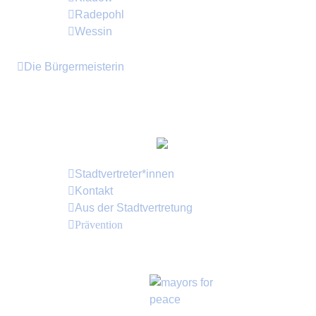
Radepohl
Wessin
Die Bürgermeisterin
Im Juni 2024 wurde
Britta Brusch-Gamm
(CWG
- Crivitzer Wählergemeinschaft) erneut als
Bürgermeisterin der Stadt Crivitz gewählt.
Stadtvertreter*innen
Kontakt
Aus der Stadtvertretung
Prävention
Bürgermeister für den Frieden
mayors for