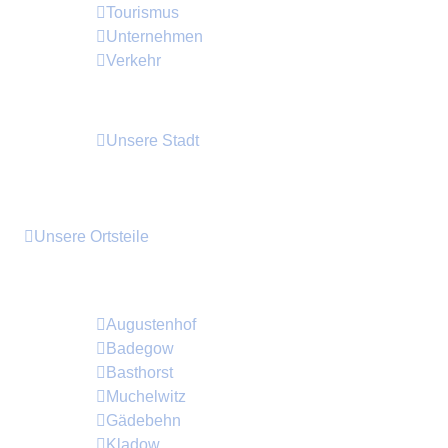
Tourismus
Unternehmen
Verkehr
Unsere Stadt
Unsere Ortsteile
Die Ortsteile der Stadt Crivitz kurz vorgestellt
Augustenhof
Badegow
Basthorst
Muchelwitz
Gädebehn
Kladow