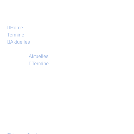
MENU
MENU
Home
Termine
Aktuelles
Immer informiert sein...
Aktuelles
Termine
Neuigkeiten, Informationen und
Bekanntmachungen der Stadt Crivitz
Veranstaltungen, Termine, feststehende Termine
in Crivitz und unseren Ortsteilen