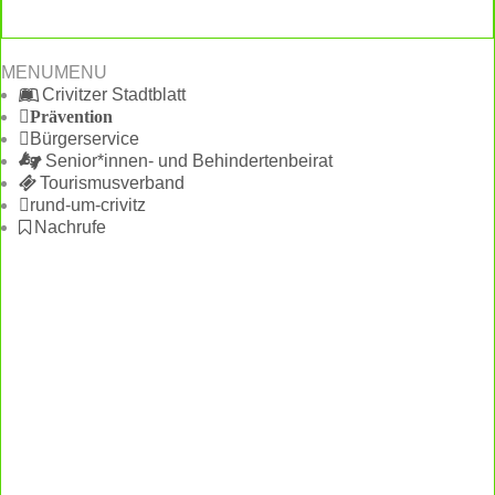
MENU
MENU
Crivitzer Stadtblatt
Prävention
Bürgerservice
Senior*innen- und Behindertenbeirat
Tourismusverband
rund-um-crivitz
Nachrufe
Bürgerhaus
Feste Termine / Öffnungszeiten