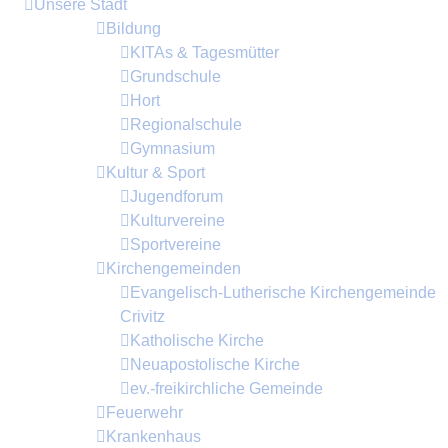
Unsere Stadt
Bildung
KITAs & Tagesmütter
Grundschule
Hort
Regionalschule
Gymnasium
Kultur & Sport
Jugendforum
Kulturvereine
Sportvereine
Kirchengemeinden
Evangelisch-Lutherische Kirchengemeinde
Crivitz
Katholische Kirche
Neuapostolische Kirche
ev.-freikirchliche Gemeinde
Feuerwehr
Krankenhaus