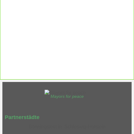
Ergänzende Unabhängige Teilhabe-
Beratung
Was das bedeutet, erfahren Sie hier.
EUTB®– Ergänzende Unabhängige Teilhabe-Beratung
Mayors for peace
Partnerstädte
Bönningstedt in Schleswig-Holstein