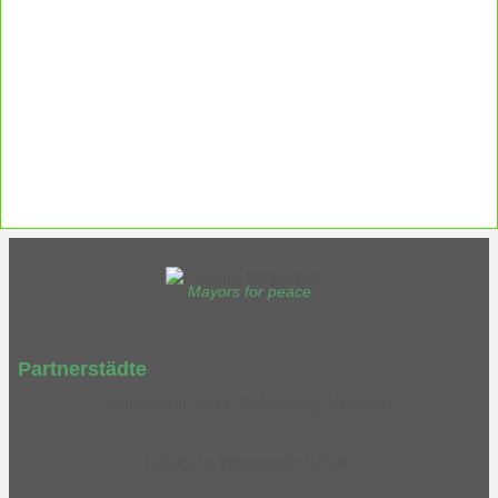
Ergänzende Unabhängige Teilhabe-
Beratung
Was das bedeutet, erfahren Sie hier.
EUTB®– Ergänzende Unabhängige Teilhabe-Beratung
Mayors for peace
Partnerstädte
Bönningstedt in Schleswig-Holstein
Crivitz in Wisconsin (USA)