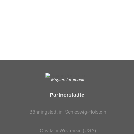
Ergänzende Unabhängige Teilhabe-Beratung
Was das bedeutet, erfahren Sie hier.
EUTB®– Ergänzende Unabhängige Teilhabe-Beratung
Mayors for peace
Partnerstädte
Bönningstedt in Schleswig-Holstein
Crivitz in Wisconsin (USA)