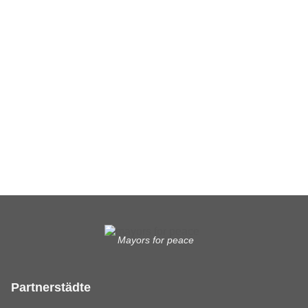
Ergänzende Unabhängige Teilhabe-Beratung
Was das bedeutet, erfahren Sie hier.
EUTB®– Ergänzende Unabhängige Teilhabe-Beratung
Mayors for peace
Partnerstädte