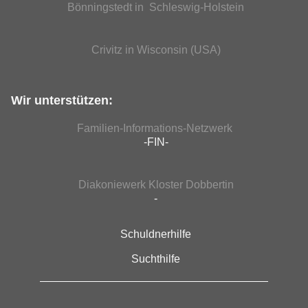
Bönningstedt in Schleswig-Holstein
Crivitz in Wisconsin (USA)
Wir unterstützen:
Familien-Informations-Netzwerk
-FIN-
Diakoniewerk Kloster Dobbertin
-
Schuldnerhilfe
Suchthilfe