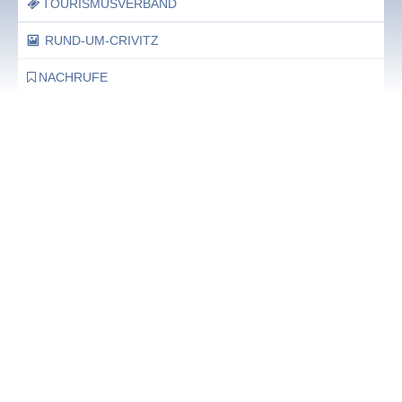
TOURISMUSVERBAND
RUND-UM-CRIVITZ
NACHRUFE
Bürgerhaus
Feste Termine / Öffnungszeiten
Ergänzende Unabhängige Teilhabe-Beratung
Was das bedeutet, erfahren Sie hier.