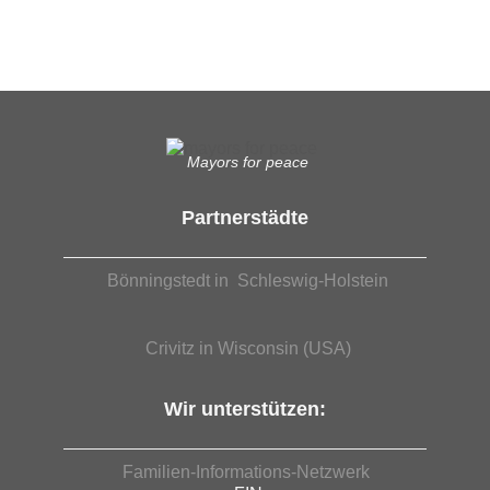
EUTB®– Ergänzende Unabhängige Teilhabe-Beratung
Mayors for peace
Partnerstädte
Bönningstedt in Schleswig-Holstein
Crivitz in Wisconsin (USA)
Wir unterstützen:
Familien-Informations-Netzwerk