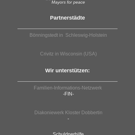
Mayors for peace
Partnerstädte
Bönningstedt in Schleswig-Holstein
Crivitz in Wisconsin (USA)
Wir unterstützen:
Familien-Informations-Netzwerk
-FIN-
Diakoniewerk Kloster Dobbertin
-
Schuldnerhilfe