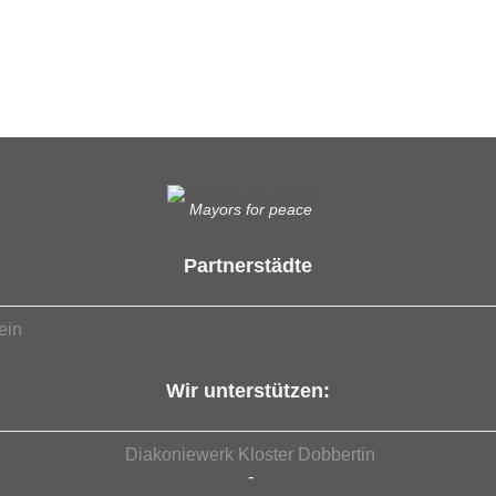
Mayors for peace
Partnerstädte
ein
Wir unterstützen:
Diakoniewerk Kloster Dobbertin
-