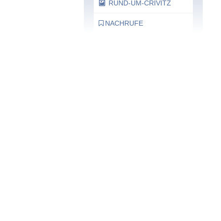
RUND-UM-CRIVITZ
NACHRUFE
Bürgerhaus
Feste Termine / Öffnungszeiten
Ergänzende Unabhängige
Teilhabe-Beratung
Was das bedeutet, erfahren Sie
hier.