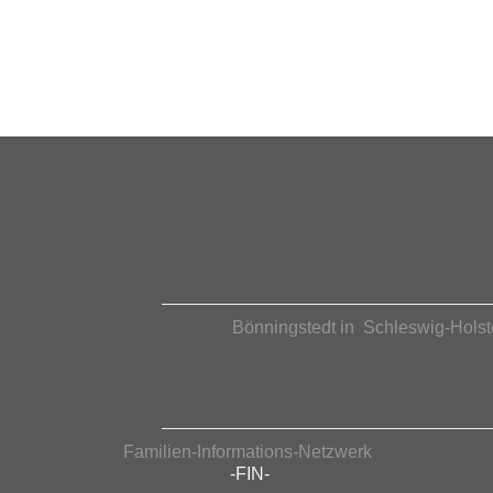
Bönningstedt in Schleswig-Holst
Familien-Informations-Netzwerk
-FIN-