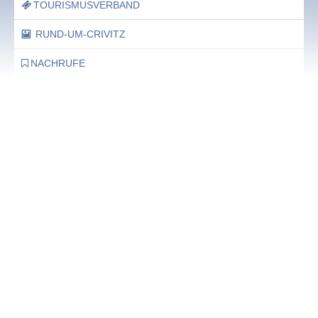
TOURISMUSVERBAND
RUND-UM-CRIVITZ
NACHRUFE
Bürgerhaus
Feste Termine / Öffnungszeiten
Ergänzende Unabhängige Teilhabe-Beratung
Was das bedeutet, erfahren Sie hier.