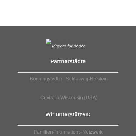
EUTB®– Ergänzende Unabhängige Teilhabe-Beratung
Mayors for peace
Partnerstädte
Bönningstedt in Schleswig-Holstein
Crivitz in Wisconsin (USA)
Wir unterstützen:
Familien-Informations-Netzwerk