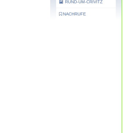
RUND-UM-CRIVITZ
NACHRUFE
Bürgerhaus
Feste Termine /
Öffnungszeiten
Ergänzende
Unabhängige