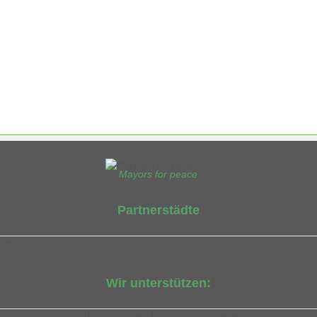
Mayors for peace
Partnerstädte
ein
Wir unterstützen:
Diakoniewerk Kloster Dobbertin