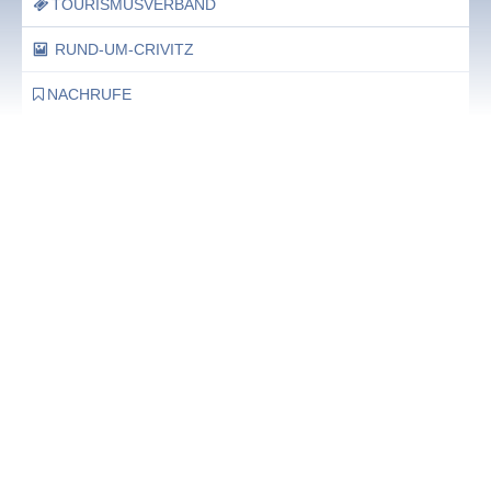
TOURISMUSVERBAND
RUND-UM-CRIVITZ
NACHRUFE
Bürgerhaus
Feste Termine / Öffnungszeiten
Ergänzende Unabhängige Teilhabe-Beratung
Was das bedeutet, erfahren Sie hier.