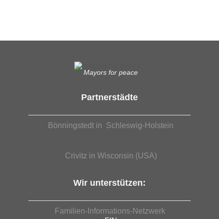
EUTB®– Ergänzende Unabhängige Teilhabe-Beratung
Mayors for peace
Partnerstädte
Bönningstedt in Schleswig-Holstein
Crivitz in Wisconsin (USA)
Wir unterstützen:
Familien-Informations-Netzwerk