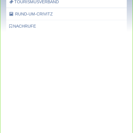
TOURISMUSVERBAND
RUND-UM-CRIVITZ
NACHRUFE
Bürgerhaus
Feste Termine / Öffnungszeiten
Ergänzende Unabhängige Teilhabe-
Beratung