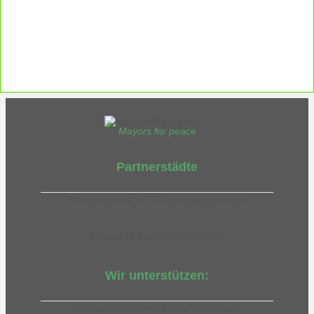
Was das bedeutet, erfahren Sie hier.
EUTB®– Ergänzende Unabhängige Teilhabe-Beratung
Mayors for peace
Partnerstädte
Bönningstedt in Schleswig-Holstein
Crivitz in Wisconsin (USA)
Wir unterstützen:
Familien-Informations-Netzwerk