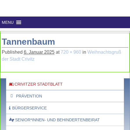
MENU
Tannenbaum
Published
6. Januar 2025
at
720 × 960
in
Weihnachtsgruß
der Stadt Crivitz
CRIVITZER STADTBLATT
PRÄVENTION
BÜRGERSERVICE
SENIOR*INNEN- UND BEHINDERTENBEIRAT