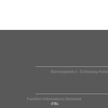
Bönningstedt in Schleswig-Holst
Familien-Informations-Netzwerk
-FIN-