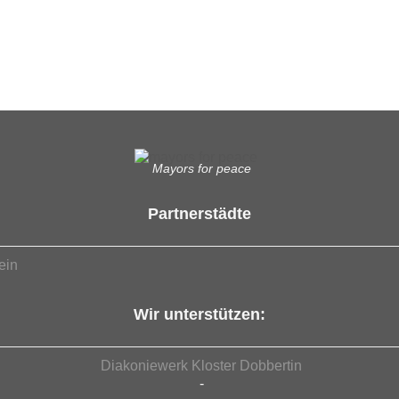
Mayors for peace
Partnerstädte
ein
Wir unterstützen:
Diakoniewerk Kloster Dobbertin
-