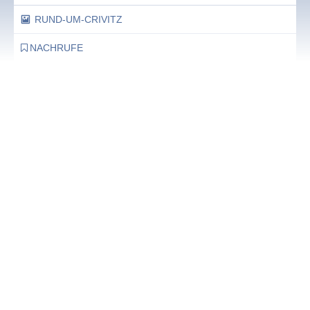
RUND-UM-CRIVITZ
NACHRUFE
Bürgerhaus
Feste Termine / Öffnungszeiten
Ergänzende Unabhängige Teilhabe-Beratung
Was das bedeutet, erfahren Sie hier.
EUTB®– Ergänzende Unabhängige Teilhabe-Beratung