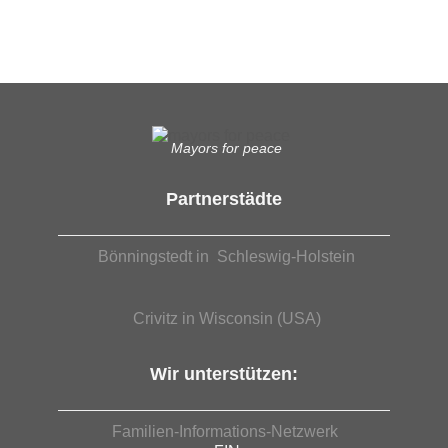
EUTB®– Ergänzende Unabhängige Teilhabe-Beratung
Mayors for peace
Partnerstädte
Bönningstedt in Schleswig-Holstein
Crivitz in Wisconsin (USA)
Wir unterstützen:
Familien-Informations-Netzwerk