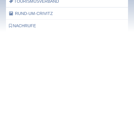
TOURISMUSVERBAND
RUND-UM-CRIVITZ
NACHRUFE
Bürgerhaus
Feste Termine / Öffnungszeiten
Ergänzende Unabhängige Teilhabe-Beratung
Was das bedeutet, erfahren Sie hier.