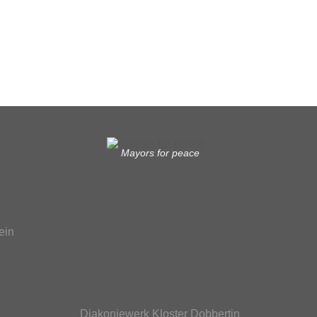
Mayors for peace
ein
Diakoniewerk Kloster Dobbertin