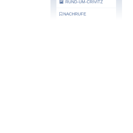
RUND-UM-CRIVITZ
NACHRUFE
Bürgerhaus
Feste Termine / Öffnungszeiten
Ergänzende Unabhängige
Teilhabe-Beratung
Was das bedeutet, erfahren Sie
hier.