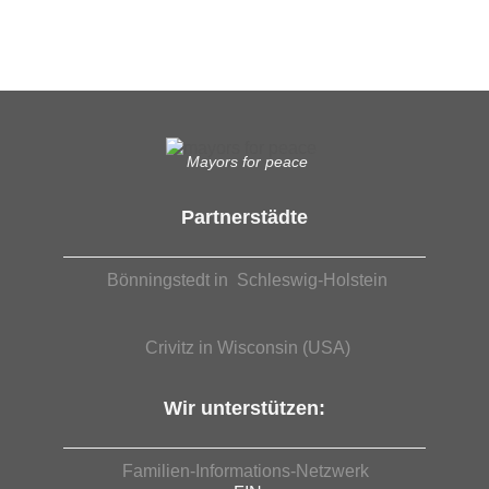
EUTB®– Ergänzende Unabhängige Teilhabe-Beratung
Mayors for peace
Partnerstädte
Bönningstedt in Schleswig-Holstein
Crivitz in Wisconsin (USA)
Wir unterstützen:
Familien-Informations-Netzwerk