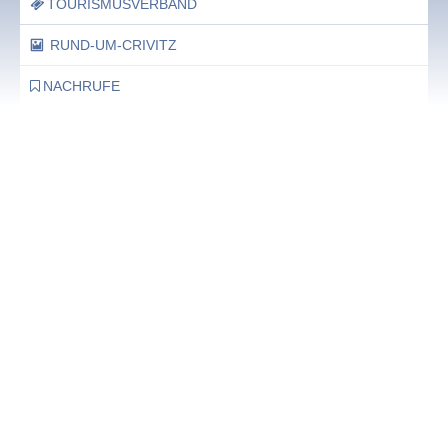
TOURISMUSVERBAND
RUND-UM-CRIVITZ
NACHRUFE
Bürgerhaus
Feste Termine / Öffnungszeiten
Ergänzende Unabhängige Teilhabe-Beratung
Was das bedeutet, erfahren Sie hier.