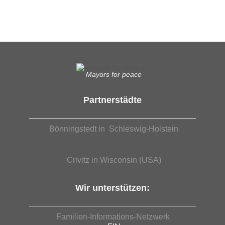
EUTB®– Ergänzende Unabhängige Teilhabe-Beratung
Mayors for peace
Partnerstädte
Bönningstedt in Schleswig-Holstein
Crivitz in Wisconsin (USA)
Wir unterstützen:
Familien-Informations-Netzwerk