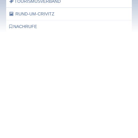
TOURISMUSVERBAND
RUND-UM-CRIVITZ
NACHRUFE
Bürgerhaus
Feste Termine / Öffnungszeiten
Ergänzende Unabhängige Teilhabe-Beratung
Was das bedeutet, erfahren Sie hier.