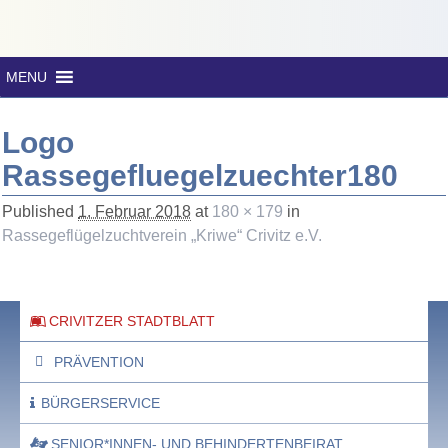
MENU
Logo
Rassegefluegelzuechter180
Published
1. Februar 2018
at
180 × 179
in
Rassegeflügelzuchtverein „Kriwe“ Crivitz e.V.
CRIVITZER STADTBLATT
PRÄVENTION
BÜRGERSERVICE
SENIOR*INNEN- UND BEHINDERTENBEIRAT