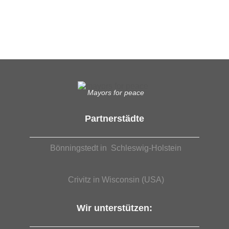
Was das bedeutet, erfahren Sie hier.
EUTB®– Ergänzende Unabhängige Teilhabe-Beratung
Mayors for peace
Partnerstädte
Bönningstedt in Schleswig-Holstein
Crivitz in Wisconsin (USA)
Wir unterstützen: