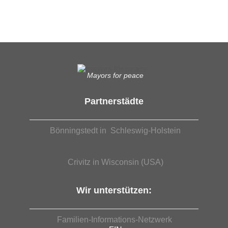
EUTB®– Ergänzende Unabhängige Teilhabe-Beratung
Mayors for peace
Partnerstädte
Bönningstedt in Schleswig-Holstein
Crivitz in Wisconsin (USA)
Wir unterstützen:
Familien-Informations-Netzwerk