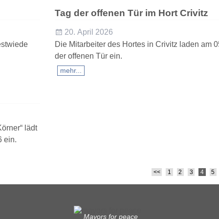
Tag der offenen Tür im Hort Crivitz
20. April 2026
estwiede
Die Mitarbeiter des Hortes in Crivitz laden am
der offenen Tür ein.
mehr...
örner“ lädt
 ein.
<<
1
2
3
4
5
Mayors for peace