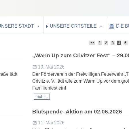
UNSERE STADT
UNSERE ORTSTEILE
DIE 
<<
1
2
3
4
5
„Warm Up zum Crivitzer Fest“ – 29.0
19. Mai 2026
raße lädt
Der Förderverein der Freiwilligen Feuerwehr „
Crivitz e. V. lädt alle zum Warm Up vor dem gro
Familienfest ein!
mehr...
Blutspende- Aktion am 02.06.2026
11. Mai 2026