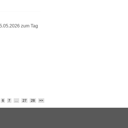
EUTB®– Ergänzende
Unabhängige Teilhabe-
Beratung
 05.05.2026 zum Tag
6
7
…
27
28
>>