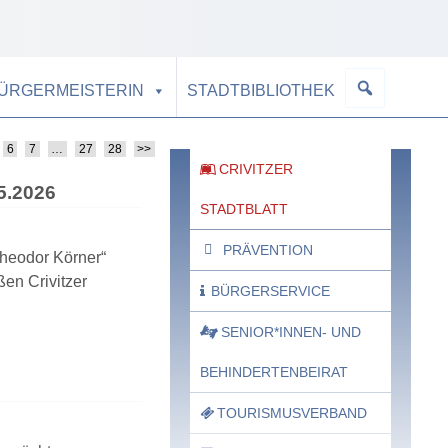
BÜRGERMEISTERIN
STADTBIBLIOTHEK
6
7
…
27
28
>>
CRIVITZER
5.2026
STADTBLATT
PRÄVENTION
Theodor Körner“
ßen Crivitzer
BÜRGERSERVICE
SENIOR*INNEN- UND
BEHINDERTENBEIRAT
TOURISMUSVERBAND