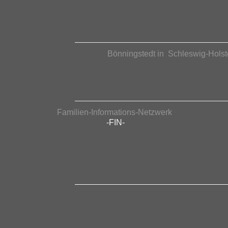
Bönningstedt in Schleswig-Holst
Familien-Informations-Netzwerk
-FIN-