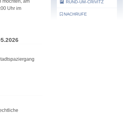
en möchten, am
RUND-UM-CRIVITZ
:00 Uhr im
NACHRUFE
Bürgerhaus
05.2026
Feste Termine / Öffnungszeiten
Stadtspaziergang
Ergänzende Unabhängige
echtliche
Teilhabe-Beratung
Was das bedeutet, erfahren Sie
hier.