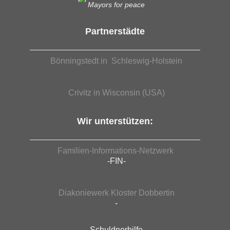
Mayors for peace
Partnerstädte
Bönningstedt in Schleswig-Holstein
Crivitz in Wisconsin (USA)
Wir unterstützen:
Familien-Informations-Netzwerk
-FIN-
Diakoniewerk Kloster Dobbertin
-
Schuldnerhilfe