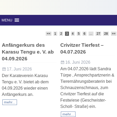
MENU
<<
1
2
3
4
5
6
…
27
28
>>
Artikelnavigation
Anfängerkurs des
Crivitzer Tierfest –
Karasu Tengu e. V. ab
04.07.2026
04.09.2026
16. Juni 2026
Am 04.07.2026 lädt Sandra
17. Juni 2026
Türpe , Ansprechpartznerin &
Der Karateverein Karasu
Tierernährungsberaterin bei
Tengu e. V. bietet ab dem
Schnauzenschmaus, zum
04.09.2026 wieder einen
Crivitzer Tierfest auf die
Anfängerkurs an.
Festwiese (Geschwister-
mehr...
Scholl- Straße) ein.
mehr...