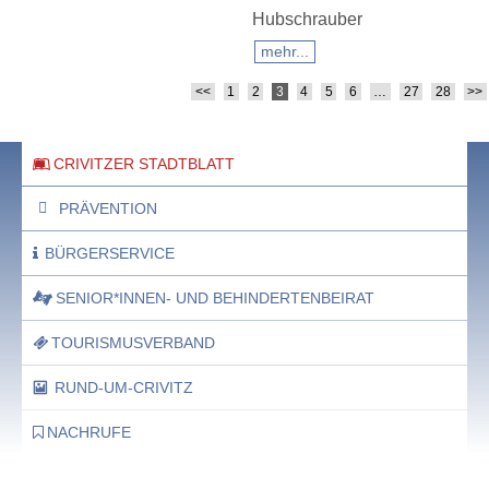
Hubschrauber
mehr...
<<
1
2
3
4
5
6
…
27
28
>>
Artikelnavigation
CRIVITZER STADTBLATT
PRÄVENTION
BÜRGERSERVICE
SENIOR*INNEN- UND BEHINDERTENBEIRAT
TOURISMUSVERBAND
RUND-UM-CRIVITZ
NACHRUFE