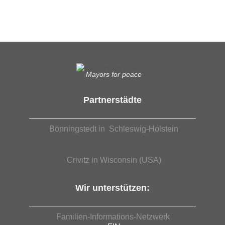
EUTB®– Ergänzende Unabhängige Teilhabe-Beratung
Mayors for peace
Partnerstädte
Bönningstedt in Schleswig-Holstein
Crivitz in Wisconsin (USA)
Wir unterstützen:
Familien-Informations-Netzwerk