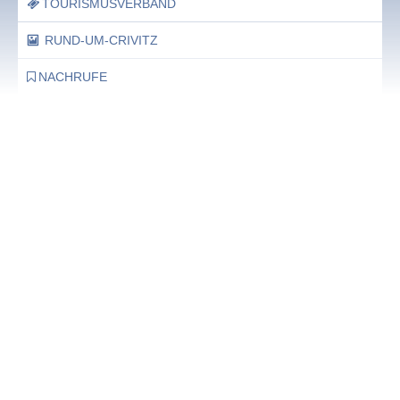
TOURISMUSVERBAND
RUND-UM-CRIVITZ
NACHRUFE
Bürgerhaus
Feste Termine / Öffnungszeiten
Ergänzende Unabhängige Teilhabe-Beratung
Was das bedeutet, erfahren Sie hier.