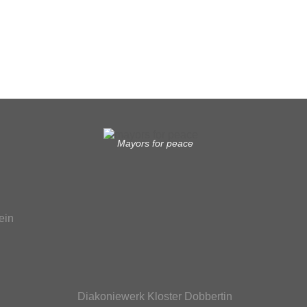
Mayors for peace
ein
Diakoniewerk Kloster Dobbertin