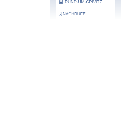
RUND-UM-CRIVITZ
NACHRUFE
Bürgerhaus
Feste Termine / Öffnungszeiten
Ergänzende Unabhängige
Teilhabe-Beratung
Was das bedeutet, erfahren Sie
hier.