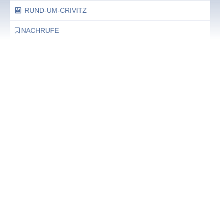
RUND-UM-CRIVITZ
NACHRUFE
Bürgerhaus
Feste Termine / Öffnungszeiten
Ergänzende Unabhängige Teilhabe-Beratung
Was das bedeutet, erfahren Sie hier.
EUTB®– Ergänzende Unabhängige Teilhabe-Beratung