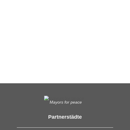
Ergänzende Unabhängige Teilhabe-Beratung
Was das bedeutet, erfahren Sie hier.
EUTB®– Ergänzende Unabhängige Teilhabe-Beratung
Mayors for peace
Partnerstädte