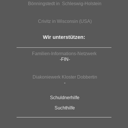
Bönningstedt in Schleswig-Holstein
Crivitz in Wisconsin (USA)
Wir unterstützen:
Familien-Informations-Netzwerk
-FIN-
Diakoniewerk Kloster Dobbertin
-
Schuldnerhilfe
Suchthilfe