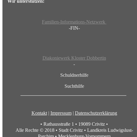
Wir unterstützen:
Familien-Informations-Netzwerk
-FIN-
Diakoniewerk Kloster Dobbertin
-
Schuldnerhilfe
Suchthilfe
Kontakt
|
Impressum
|
Datenschutzerklärung
• Rathausstraße 1 • 19089 Crivitz •
Alle Rechte © 2018 • Stadt Crivitz • Landkreis Ludwigslust-
Parchim • Mecklenburg-Vorpommern