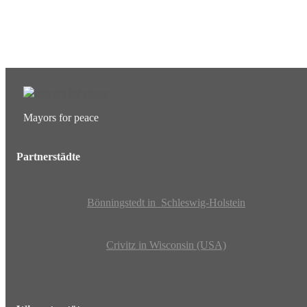
EUTB®– Ergänzende Unabhängige Teilhabe-Beratung
Mayors for peace
Partnerstädte
Bönningstedt in Schleswig-Holstein
Crivitz in Wisconsin (USA)