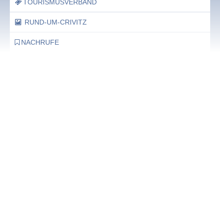
TOURISMUSVERBAND
RUND-UM-CRIVITZ
NACHRUFE
Bürgerhaus
Feste Termine / Öffnungszeiten
Ergänzende Unabhängige Teilhabe-Beratung
Was das bedeutet, erfahren Sie hier.