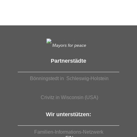
EUTB®– Ergänzende Unabhängige Teilhabe-Beratung
Mayors for peace
Partnerstädte
Bönningstedt in Schleswig-Holstein
Crivitz in Wisconsin (USA)
Wir unterstützen:
Familien-Informations-Netzwerk