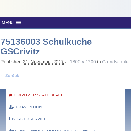
MENU
75136003 Schulküche
GSCrivitz
Published
21. November 2017
at
1800 × 1200
in
Grundschule
← Zurück
Bilder-Navigation
CRIVITZER STADTBLATT
PRÄVENTION
BÜRGERSERVICE