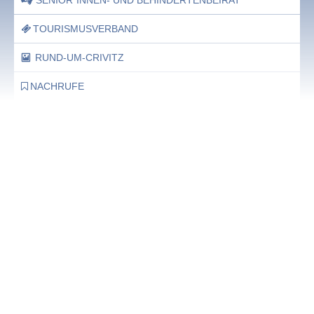
SENIOR*INNEN- UND BEHINDERTENBEIRAT
TOURISMUSVERBAND
RUND-UM-CRIVITZ
NACHRUFE
Bürgerhaus
Feste Termine / Öffnungszeiten
Ergänzende Unabhängige Teilhabe-Beratung