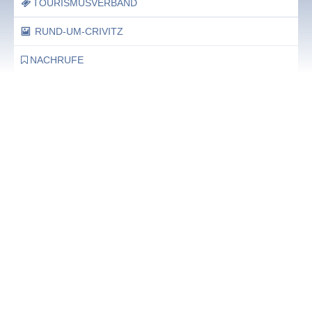
TOURISMUSVERBAND
RUND-UM-CRIVITZ
NACHRUFE
Bürgerhaus
Feste Termine / Öffnungszeiten
Ergänzende Unabhängige Teilhabe-Beratung
Was das bedeutet, erfahren Sie hier.