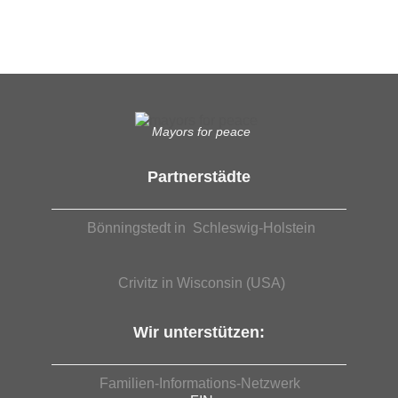
EUTB®– Ergänzende Unabhängige Teilhabe-Beratung
Mayors for peace
Partnerstädte
Bönningstedt in Schleswig-Holstein
Crivitz in Wisconsin (USA)
Wir unterstützen:
Familien-Informations-Netzwerk